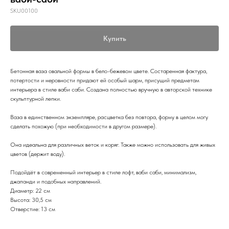
SKU00100
Купить
Бетонная ваза овальной формы в бело-бежевом цвете. Состаренная фактура,
потертости и неровности придают ей особый шарм, присущий предметам
интерьера в стиле ваби саби. Создана полностью вручную в авторской технике
скульптурной лепки.
Ваза в единственном экземпляре, расцветка без повтора, форму в целом могу
сделать похожую (при необходимости в другом размере).
Она идеальна для различных веток и коряг. Также можно использовать для живых
цветов (держит воду).
Подойдёт в современный интерьер в стиле лофт, ваби саби, минимализм,
джапанди и подобных направлений.
Диаметр: 22 см
Высота: 30,5 см
Отверстие: 13 см