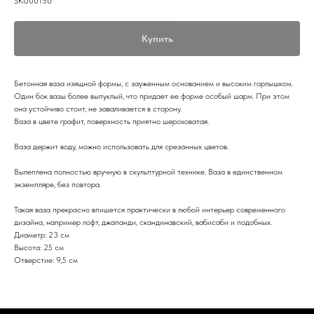
SKU00150
Купить
Бетонная ваза изящной формы, с зауженным основанием и высоким горлышком.
Один бок вазы более выпуклый, что придает ее форме особый шарм. При этом
она устойчиво стоит, не заваливается в сторону.
Ваза в цвете графит, поверхность приятно шероховатая.
Ваза держит воду, можно использовать для срезанных цветов.
Вылеплена полностью вручную в скульптурной технике. Ваза в единственном
экземпляре, без повтора.
Такая ваза прекрасно впишется практически в любой интерьер современного
дизайна, например лофт, джапанди, скандинавский, вабисаби и подобных.
Диаметр: 23 см
Высота: 25 см
Отверстие: 9,5 см