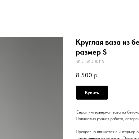
Круглая ваза из б
размер S
SKU:
SKU00115
8 500
р.
Купить
Серая интерьерная ваза из бетон
Полностью ручная работа, авторск
Прекрасно впишется в интерьер ва
современные интерьеры. Одинаков