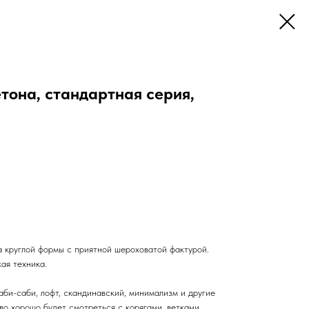
етона, стандартная серия,
а круглой формы с приятной шероховатой фактурой.
ая техника.
би-саби, лофт, скандинавский, минимализм и другие
о хорошо будет смотреться с корягами, ветками,