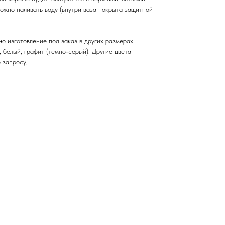
ожно наливать воду (внутри ваза покрыта защитной
о изготовление под заказ в других размерах.
 белый, графит (темно-серый). Другие цвета
 запросу.