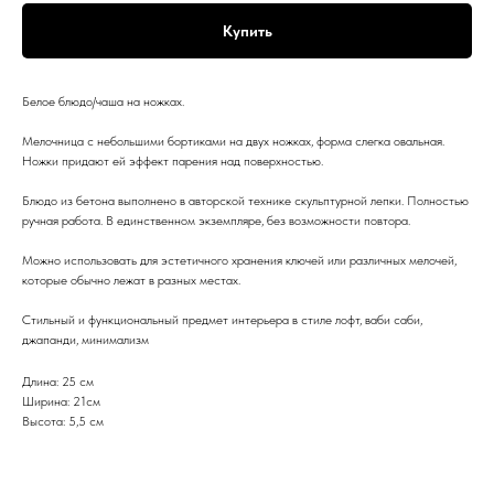
Купить
Белое блюдо/чаша на ножках.
Мелочница с небольшими бортиками на двух ножках, форма слегка овальная.
Ножки придают ей эффект парения над поверхностью.
Блюдо из бетона выполнено в авторской технике скульптурной лепки. Полностью
ручная работа. В единственном экземпляре, без возможности повтора.
Можно использовать для эстетичного хранения ключей или различных мелочей,
которые обычно лежат в разных местах.
Стильный и функциональный предмет интерьера в стиле лофт, ваби саби,
джапанди, минимализм
Длина: 25 см
Ширина: 21см
Высота: 5,5 см